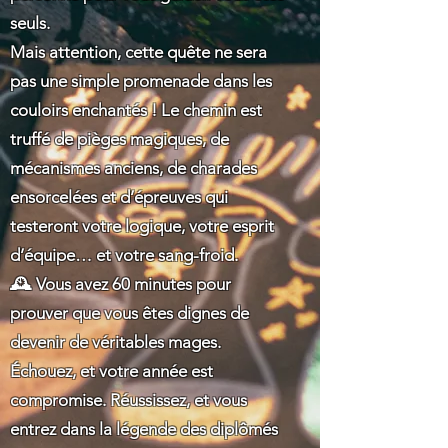
seuls.
Mais attention, cette quête ne sera
pas une simple promenade dans les
couloirs enchantés ! Le chemin est
truffé de pièges magiques, de
mécanismes anciens, de charades
ensorcelées et d’épreuves qui
testeront votre logique, votre esprit
d’équipe… et votre sang-froid.
🕰️ Vous avez 60 minutes pour
prouver que vous êtes dignes de
devenir de véritables mages.
Échouez, et votre année est
compromise. Réussissez, et vous
entrez dans la légende des diplômés