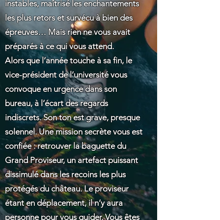
instables, maîtrisé les enchantements
les plus retors et survécu à bien des
épreuves… Mais rien ne vous avait
préparés à ce qui vous attend.
Alors que l’année touche à sa fin, le
vice-président de l’université vous
convoque en urgence dans son
bureau, à l’écart des regards
indiscrets. Son ton est grave, presque
solennel. Une mission secrète vous est
confiée : retrouver la baguette du
Grand Proviseur, un artefact puissant
dissimulé dans les recoins les plus
protégés du château. Le proviseur
étant en déplacement, il n’y aura
personne pour vous guider. Vous êtes