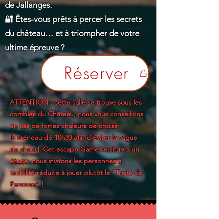
de Jallanges.
🔐 Êtes-vous prêts à percer les secrets
du château… et à triompher de votre
ultime épreuve ?
Réserver
ATTENTION : cette salle se trouve sous les
combles du Château, nous vous conseillons
en cas de fortes chaleurs de choisir
le
créneau
de 10h30 afin d'éviter la vague
de chaud. Cet escape Game se situe à un
étage,
nous invitons les personnes à
mobilité réduite à jouer plutôt le "Traité de
Peronne" !