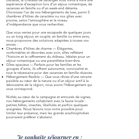
Ducasse, le Château de Jallanges vous invite à vivre une
expérience d’exception lors d’un séjour romantique, de
vacances en famille ou d’un week-end détente.
Choisissez l’un de nos hébergements de luxe, parmi 5
chambres d’hôtes de caractère ou nos gîtes avec
piscine, selon l’atmosphère et le niveau
d’indépendance que vous recherchez.
Que vous veniez pour une escapade de quelques jours
ou un long séjour, en couple, en famille ou entre amis,
nous proposons des solutions adaptées à toutes vos
envies :
Chambres d’hôtes de charme — Élégantes,
confortables et décorées avec soin, elles reflètent
l’histoire et le raffinement du château. Idéales pour un
séjour romantique ou une parenthèse bien‑être.
Gîtes spacieux — Parfaits pour les familles et les
groupes d’amis, ils offrent autonomie, convivialité et
tout le nécessaire pour des vacances en famille réussies.
Hébergement flexible — Que vous rêviez d’une retraite
paisible au cœur de la nature ou d’un séjour actif à la
découverte de la région, nous avons l’hébergement qui
vous correspond.
Nichés au cœur de la campagne et entourés de vignes,
nos hébergements cohabitent avec la faune locale :
petites bêtes, insectes, libellules et parfois quelques
araignées. Nous faisons tout notre possible pour
limiter leur présence, mais les grands arachnophobes
pourraient préférer s’abstenir.
Je souhaite séjourner en :