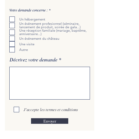
R
Votre demande concerne :
*
e
q
Un hébergement
u
Un événement profesionnel (séminaire,
i
lancement de produit, soirée de gala...)
r
Une réception familiale (mariage, baptême,
e
anniversaire...)
d
Un événement du château
Une visite
Autre
Décrivez votre demande
J’accepte les termes et conditions
Envoyer