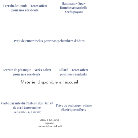
Hammam - Spa -
Terrain de tennis -
Accès offert
Douche sensorielle
pour nos résidents
Accès payant
Petit déjeuner inclus pour nos 5 chambres d'hôtes
Terrain de pétanque -
Accès offert
Billard -
Accès offert
pour nos résidents
pour nos résidents
Matériel disponible à l'accueil
Visite payante du
Château des Défis®
Prise de recharge voiture
de avril à novembre
électrique
offerte
(19 € adulte - 14
€ enfant)
08h30 à 10h, petit
déjeuner
continental
sucré & salé