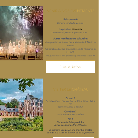
VENIR À NOS ÉVÉ
NEMENTS
Bal costum
és
Certains vendredis du mois
Exposition
Concerts
Dioramas P
laymobil, exposition d'art...
Autres manifestations culturelles
-
Inauguration de la plus haute statue de St Martin du
monde
-Célébration du 600e anniversaire de la naissance de
Louis XI
-Inauguration de la plus grande sculpture dédiée à Louis XI
Plus d'infos
VISITER LE
CHÂTEAU
Qua
nd ?
Du 18 Avril au 11 Novembre
d
e 10h à 12h et 14h à
19h
(dernière entrée à 16h30)
Combien ?
19€ / adulte et 14€ / enfant
Où ?
Château de Jallanges & Spa
Vernou-sur-Brenne, 37210 Vouvray
La chambre Gaudin est une chambre d'hôtes
ouverte à la visite en fonction de sa disponibilité