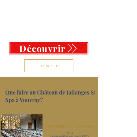
Découvrir
Lire la suite
Que faire au Château de Jallanges &
Spa à Vouvray?
ORGANISER UN ÉVÉNEMENT
Privé
Mariage, baptême, anniversaire
, EVJF/G