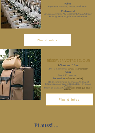
Public
Exposition
, spectacle,
concert, conférence
Professionnel
Congrès, séminaire, AG, lancement de produit,team-
building, repas de gala, soirée dansante
Plus d'infos
RÉSERVER VOTRE SÉJOUR
5
Chambres d'hôtes
(De 1
à 4 personnes
suivant les chambres)
Gîtes
De 4 à 15 personnes
Les services
(offerts ou inclus
)
Petit déjeuners inclus, piscines, salle de sport,
SPA
(uniquement pour certains gîtes et en saison
d'hiver)
,
terrain de tennis, billard
, recharge électrique pour 1
voiture
Plus d'infos
Et aussi ...