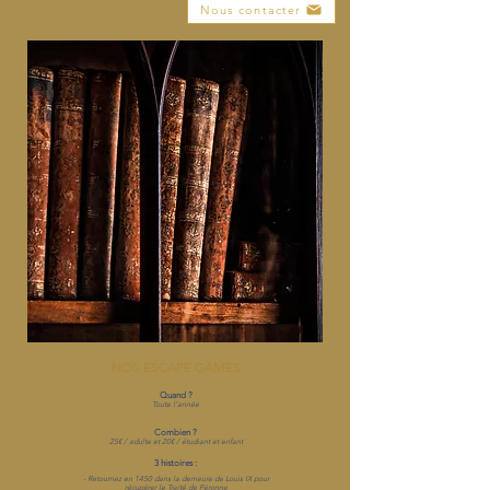
Nous contacter
NOS ESCAPE GAMES
Quand ?
Toute l'année
Combien ?
25€ / adulte et 20€ / étudiant et enfant
3 histoires :
- Retournez en 1450 dans la demeure de Louis IX pour
récupérer le Traité de Péronne