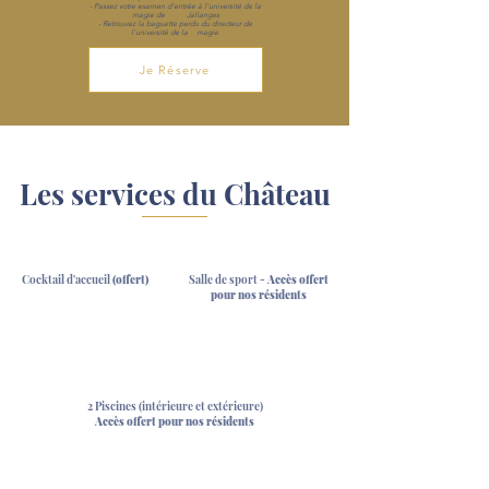
- Passez votre examen d'entrée à l'université de la
magie de Jallanges
- Retrouvez la baguette perdu du directeur de
l'université de la magie
Je Réserve
Les services du Château
Cocktail d'accueil
(offert)
Salle de sport -
Accès offert
pour nos résidents
2 Piscines (intérieure et extérieure)
Accès offert pour nos résidents