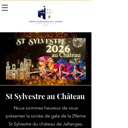
St Sylvestre au Château
Nous sommes heureux de vous
présenter la soirée de gala de la 29ème
St Sylvestre du château de Jallanges,