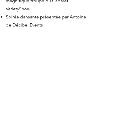
magnifique troupe du Cabaret
VarietyShow
Soirée dansante présentée par Antoine
de Décibel Events
12 coups de minuit célébrés avec un
magnifique feu d'artifice tiré dans la
cour d'honneur (en fonction de la
météo)
Participation : 245 € par adulte et 155 €
par enfant
Infos Pratiques : Le cocktail débutera
à 19h00 et le repas à 20h00.(Merci
d’arriver au plus tard à 19h30).
Billeterie à venir