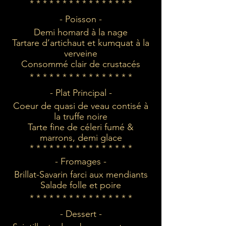
* * * * * * * * * * * * * * * *
- Poisson -
Demi homard à la nage
Tartare d’artichaut et kumquat à la
verveine
Consommé clair de crustacés
* * * * * * * * * * * * * * * *
- Plat Principal -
Coeur de quasi de veau contisé à
la truffe noire
Tarte fine de céleri fumé &
marrons, demi glace
* * * * * * * * * * * * * * * *
- Fromages -
Brillat-Savarin farci aux mendiants
Salade folle et poire
* * * * * * * * * * * * * * * *
- Dessert -