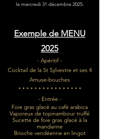
le mercredi 31 décembre 2025.
Exemple de MENU
2025
- Apéritif -
Cocktail de la St Sylvestre et ses 4
Amuse-bouches
* * * * * * * * * * * * * * * *
- Entrée -
Foie gras glacé au café arabica
Vaporeux de topinambour truffé
Sucette de foie gras glacé à la
mandarine
Brioche vendéenne en lingot